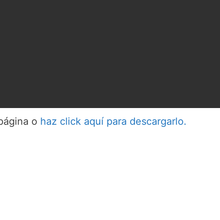
 página o
haz click aquí para descargarlo.