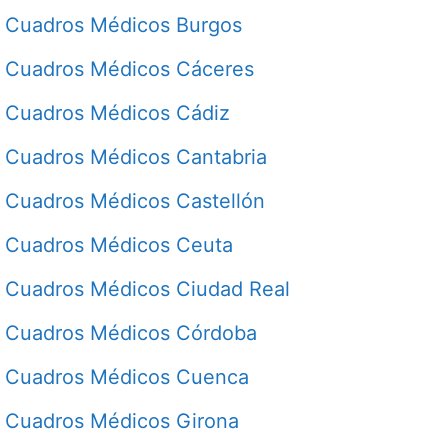
Cuadros Médicos Burgos
Cuadros Médicos Cáceres
Cuadros Médicos Cádiz
Cuadros Médicos Cantabria
Cuadros Médicos Castellón
Cuadros Médicos Ceuta
Cuadros Médicos Ciudad Real
Cuadros Médicos Córdoba
Cuadros Médicos Cuenca
Cuadros Médicos Girona