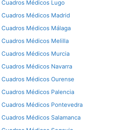
Cuadros Médicos Lugo
Cuadros Médicos Madrid
Cuadros Médicos Málaga
Cuadros Médicos Melilla
Cuadros Médicos Murcia
Cuadros Médicos Navarra
Cuadros Médicos Ourense
Cuadros Médicos Palencia
Cuadros Médicos Pontevedra
Cuadros Médicos Salamanca