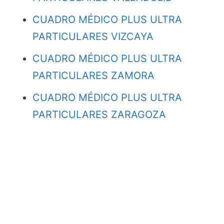
CUADRO MÉDICO PLUS ULTRA
PARTICULARES VIZCAYA
CUADRO MÉDICO PLUS ULTRA
PARTICULARES ZAMORA
CUADRO MÉDICO PLUS ULTRA
PARTICULARES ZARAGOZA