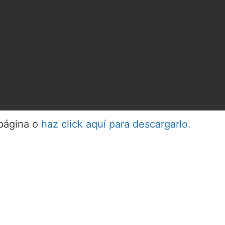
 página o
haz click aquí para descargarlo.