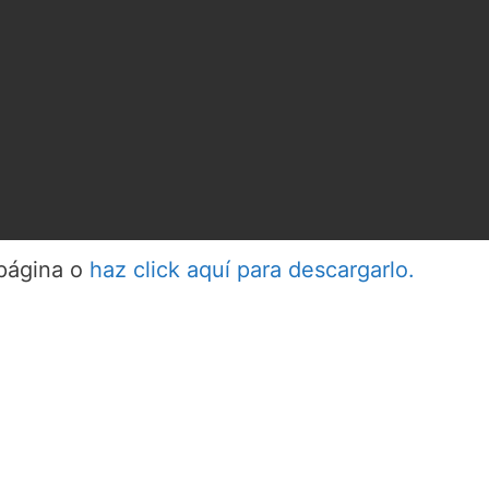
 página o
haz click aquí para descargarlo.