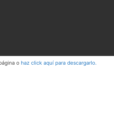
 página o
haz click aquí para descargarlo.