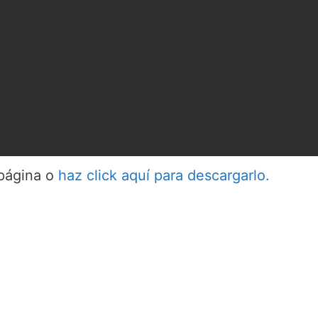
 página o
haz click aquí para descargarlo.