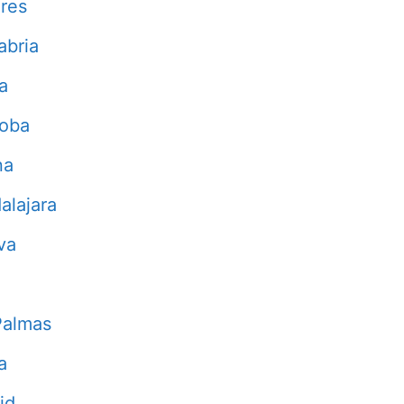
res
abria
a
doba
na
alajara
va
Palmas
a
id