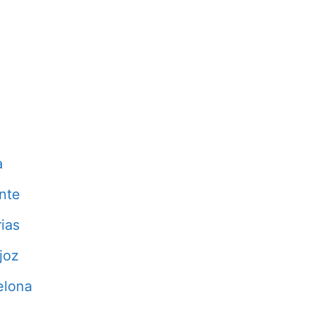
a
nte
ias
joz
elona