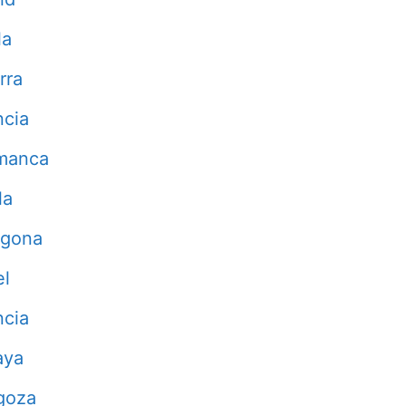
la
rra
ncia
manca
la
agona
el
ncia
aya
goza