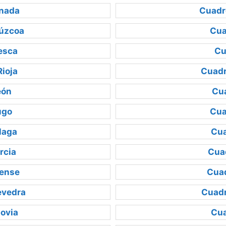
nada
Cuadr
úzcoa
Cua
esca
Cu
ioja
Cuadr
eón
Cua
ugo
Cua
laga
Cua
rcia
Cua
ense
Cuad
evedra
Cuadr
ovia
Cua