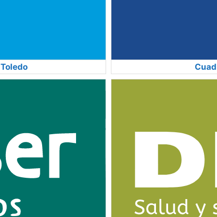
 Toledo
Cuadr