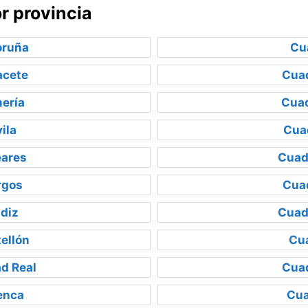
r provincia
oruña
Cu
acete
Cuad
ería
Cuad
ila
Cua
eares
Cuad
rgos
Cua
diz
Cuad
ellón
Cu
d Real
Cua
enca
Cua