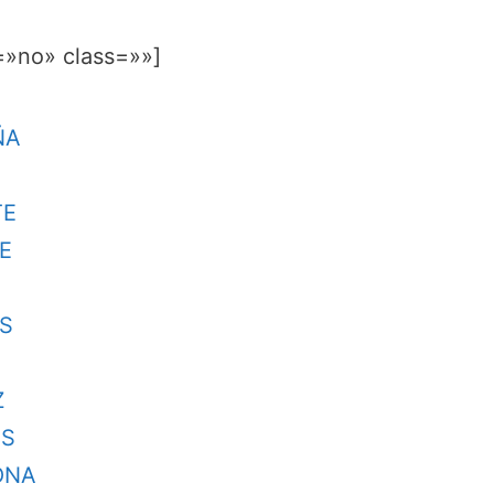
=»no» class=»»]
ÑA
TE
E
AS
Z
ES
ONA