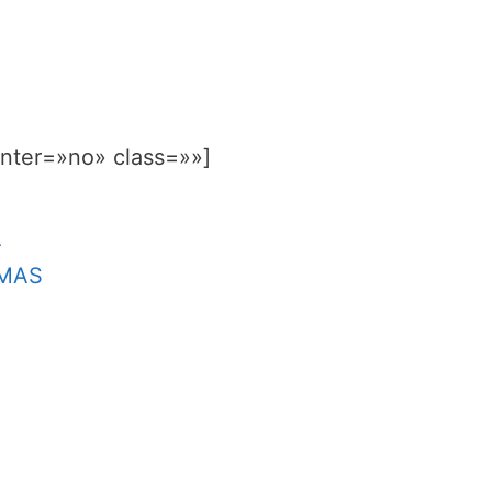
enter=»no» class=»»]
A
LMAS