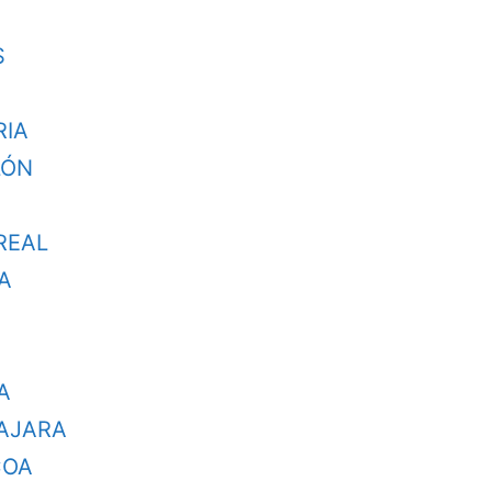
S
RIA
LÓN
REAL
A
A
LAJARA
COA