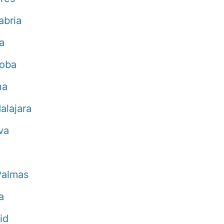
abria
a
doba
na
alajara
va
Palmas
a
id