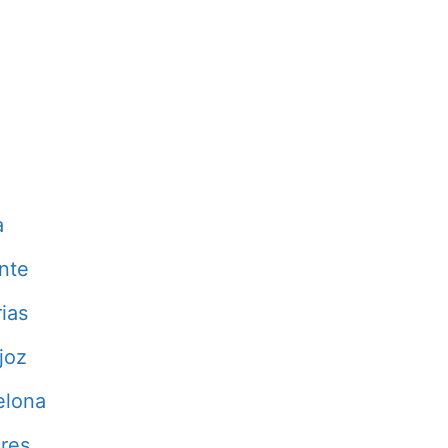
a
nte
ias
joz
elona
res