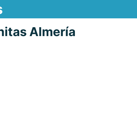
s
itas Almería