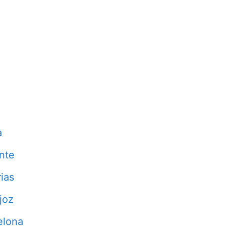
a
nte
ias
joz
elona