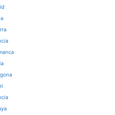
id
la
rra
ncia
manca
la
agona
el
ncia
aya