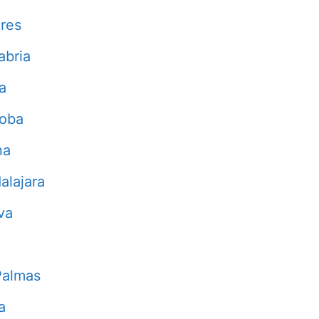
res
abria
a
doba
na
alajara
va
Palmas
a