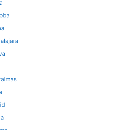
a
doba
na
alajara
va
Palmas
a
id
la