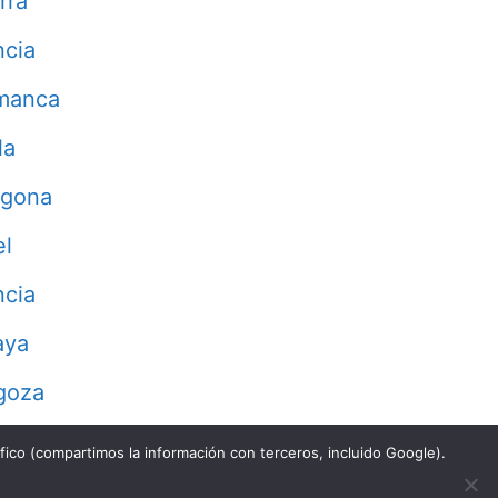
rra
ncia
manca
la
agona
el
ncia
aya
goza
fico (compartimos la información con terceros, incluido Google).
Aviso Legal