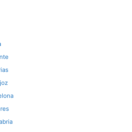
a
nte
ias
joz
elona
res
abria