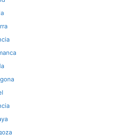
la
rra
ncia
manca
la
agona
el
ncia
aya
goza