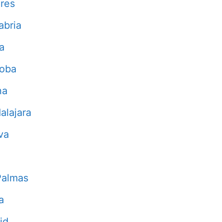
res
abria
a
doba
na
alajara
va
Palmas
a
id