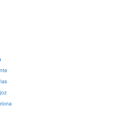
a
nte
ias
joz
elona