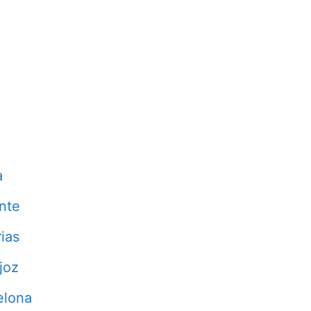
a
nte
ias
joz
elona