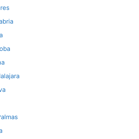
res
abria
a
doba
na
alajara
va
Palmas
a