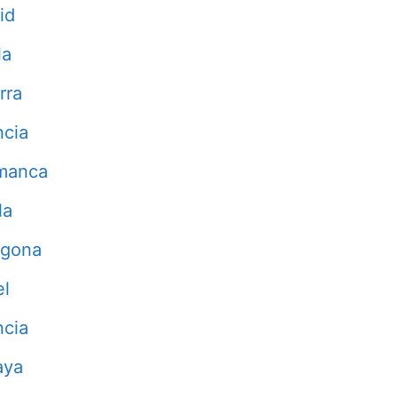
id
la
rra
ncia
manca
la
agona
el
ncia
aya