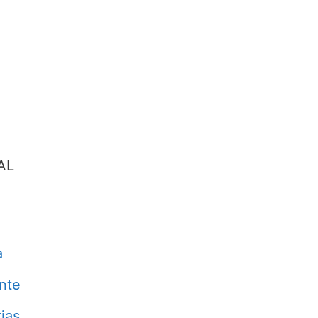
AL
a
nte
ias