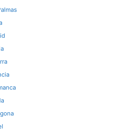
Palmas
a
id
la
rra
ncia
manca
la
agona
el