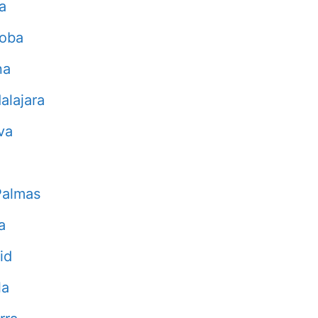
a
doba
na
alajara
va
Palmas
a
id
la