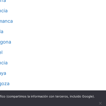
rra
ncia
manca
la
agona
el
ncia
aya
goza
fico (compartimos la información con terceros, incluido Google).
Aviso Legal