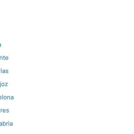
a
nte
ias
joz
elona
res
abria