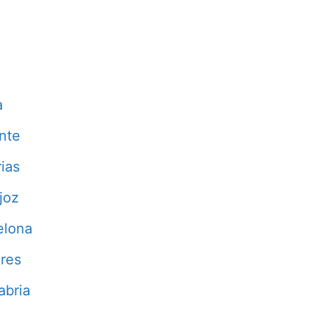
a
nte
ias
joz
elona
res
abria