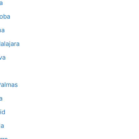
a
doba
na
alajara
va
Palmas
a
id
la