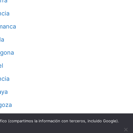
rra
ncia
manca
la
agona
el
ncia
aya
goza
fico (compartimos la información con terceros, incluido Google).
Aviso Legal