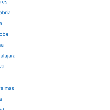
res
abria
a
doba
na
alajara
va
Palmas
a
id