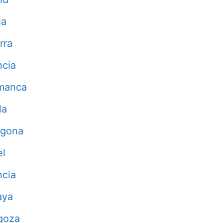
la
rra
ncia
manca
la
agona
el
ncia
aya
goza