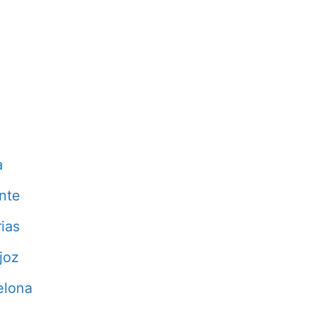
a
nte
ias
joz
elona