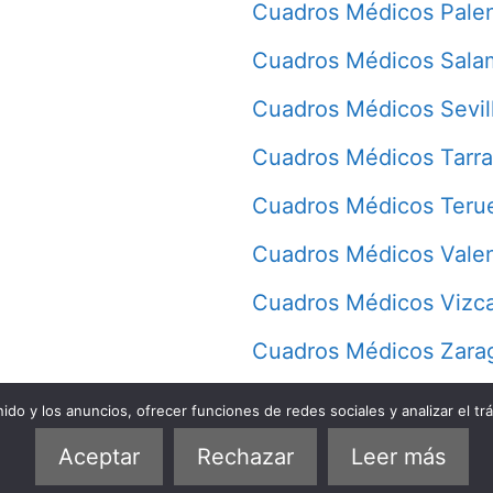
Cuadros Médicos Pale
Cuadros Médicos Sala
Cuadros Médicos Sevil
Cuadros Médicos Tarr
Cuadros Médicos Teru
Cuadros Médicos Vale
Cuadros Médicos Vizc
Cuadros Médicos Zara
do y los anuncios, ofrecer funciones de redes sociales y analizar el trá
Quiénes somos
Política de privacidad
Política de cookies
Aceptar
Rechazar
Leer más
© 2026