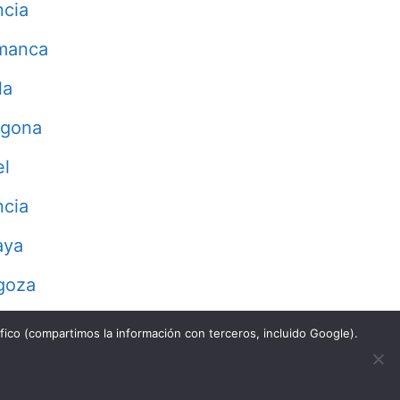
ncia
manca
la
agona
el
ncia
aya
goza
fico (compartimos la información con terceros, incluido Google).
Aviso Legal