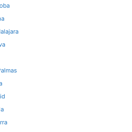
doba
na
alajara
va
Palmas
a
id
la
rra