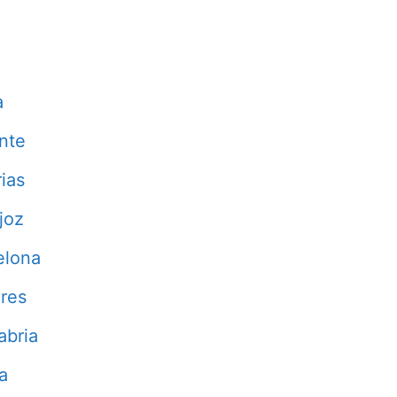
a
nte
ias
joz
elona
res
abria
a