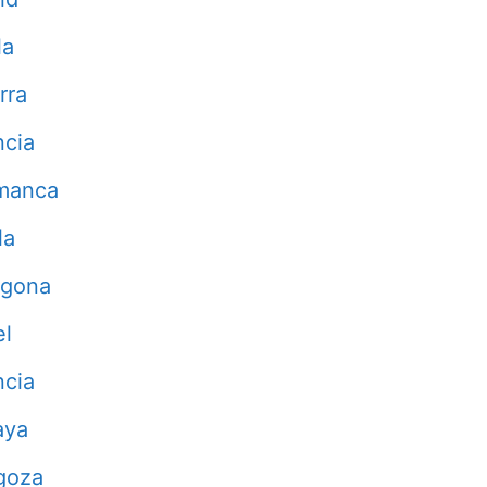
la
rra
ncia
manca
la
agona
el
ncia
aya
goza