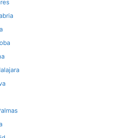
res
abria
a
doba
na
alajara
va
Palmas
a
id