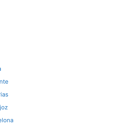
a
nte
ias
joz
elona