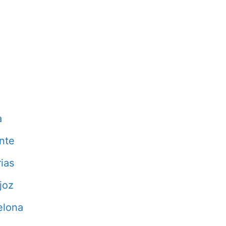
a
nte
ias
joz
elona