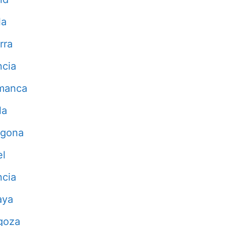
la
rra
ncia
manca
la
agona
el
ncia
aya
goza