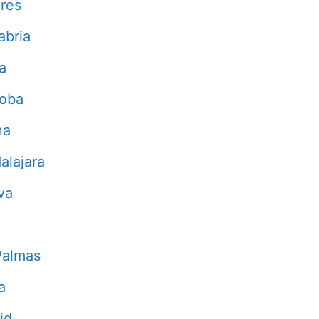
res
abria
a
doba
na
alajara
va
Palmas
a
id