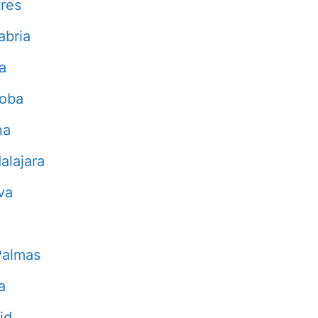
res
abria
a
doba
na
alajara
va
Palmas
a
id