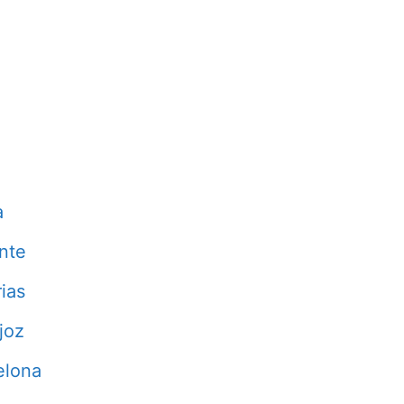
a
nte
ias
joz
elona