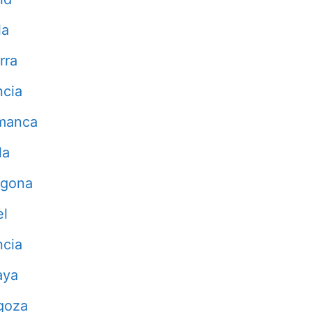
la
rra
ncia
manca
la
agona
el
ncia
aya
goza