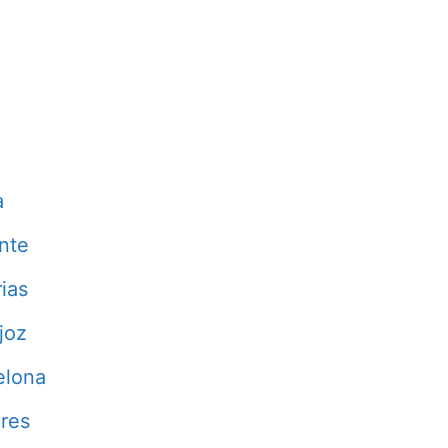
a
nte
ias
joz
elona
res