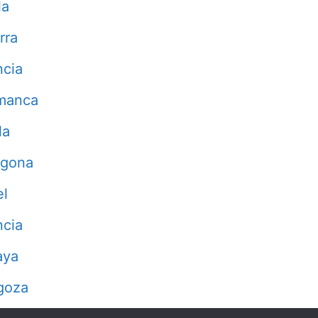
la
rra
ncia
manca
la
agona
el
ncia
aya
goza