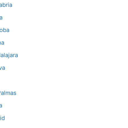
abria
a
doba
na
alajara
va
Palmas
a
id