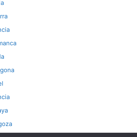
la
rra
ncia
manca
la
agona
el
ncia
aya
goza