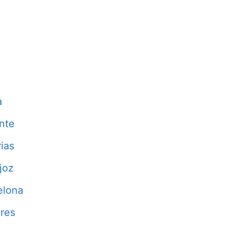
a
nte
ias
joz
elona
res