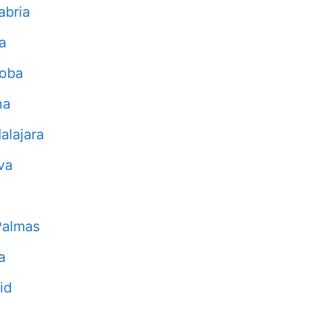
abria
a
doba
na
alajara
va
Palmas
a
id