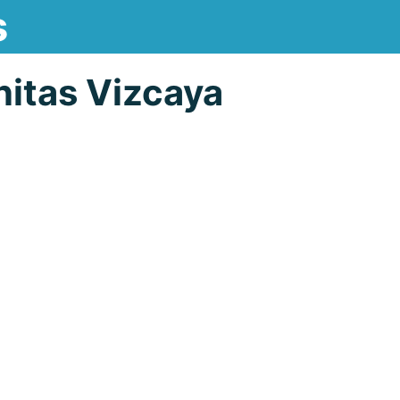
s
itas Vizcaya