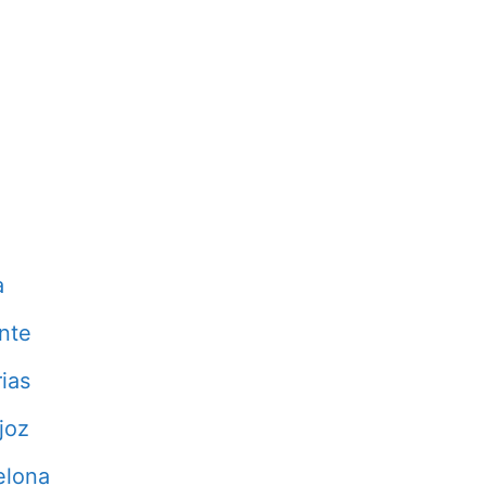
a
nte
ias
joz
elona