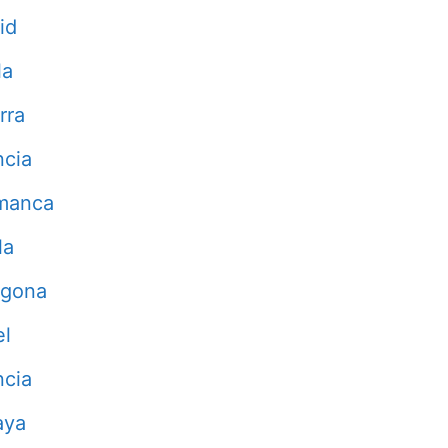
id
la
rra
ncia
manca
la
agona
el
ncia
aya