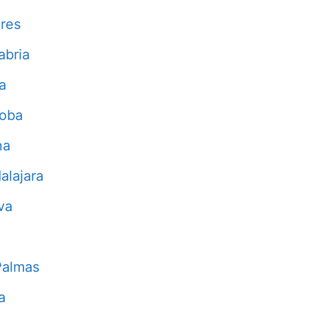
res
abria
a
doba
na
alajara
va
Palmas
a